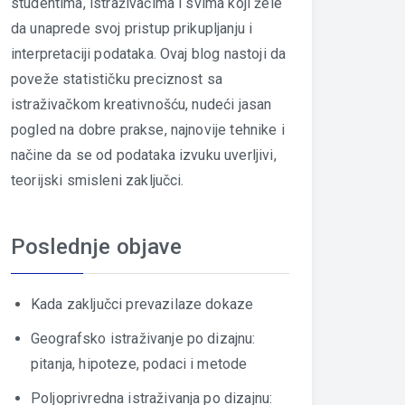
studentima, istraživačima i svima koji žele
da unaprede svoj pristup prikupljanju i
interpretaciji podataka. Ovaj blog nastoji da
poveže statističku preciznost sa
istraživačkom kreativnošću, nudeći jasan
pogled na dobre prakse, najnovije tehnike i
načine da se od podataka izvuku uverljivi,
teorijski smisleni zaključci.
Poslednje objave
Kada zaključci prevazilaze dokaze
Geografsko istraživanje po dizajnu:
pitanja, hipoteze, podaci i metode
Poljoprivredna istraživanja po dizajnu: