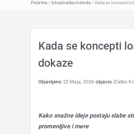
Početna
/
Istraživačka metoda
/
Kada se koncepti lo
Kada se koncepti lo
dokaze
Objavljeno
22 Maja, 2026
objavio
Zlatko K
Kako snažne ideje postaju slabe stu
promenljive i mere