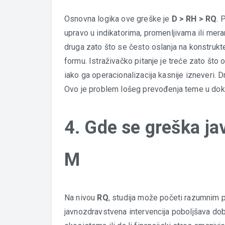
Osnovna logika ove greške je
D > RH > RQ
. 
upravo u indikatorima, promenljivama ili mera
druga zato što se često oslanja na konstrukte
formu. Istraživačko pitanje je treće zato što
iako ga operacionalizacija kasnije izneveri.
Ovo je problem lošeg prevođenja teme u dok
4. Gde se greška j
M
Na nivou
RQ
, studija može početi razumnim pi
javnozdravstvena intervencija poboljšava dobr