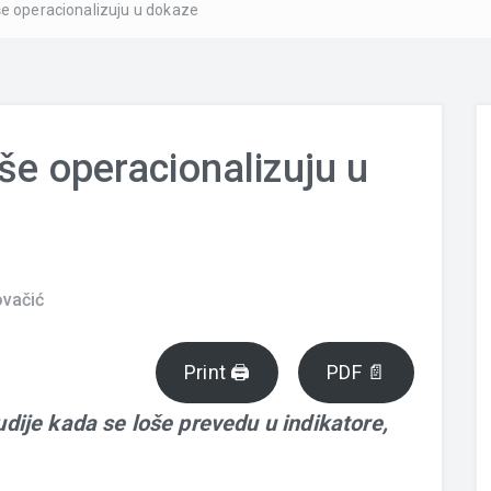
še operacionalizuju u dokaze
še operacionalizuju u
ovačić
Print 🖨
PDF 📄
dije kada se loše prevedu u indikatore,