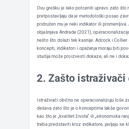
Ovu grešku je lako potceniti upravo zato što 
pretpostavljaju da je metodološki posao zavr
pridružen mu je neki indikator ili promenljiva.
objašnjava Andrade (2021), operacionalizacija
nešto što dolazi tek kasnije. Adcock i Collier
koncepti, indikatori i opažanja moraju biti po
studija može proizvesti dokaze, ali ne i dokaz
2. Zašto istraživač
Istraživači obično ne operacionalizuju loše z
dešava zato što je o konceptima lakše govorit
kao što je „kvalitet života“ ili „ekonomska ra
treba predstaviti kroz indikatore, javljaju se k