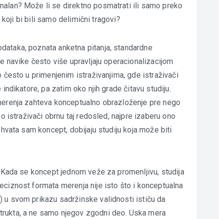
nalan? Može li se direktno posmatrati ili samo preko
a koji bi bili samo delimični tragovi?
dataka, poznata anketna pitanja, standardne
ne navike često više upravljaju operacionalizacijom
o često u primenjenim istraživanjima, gde istraživači
 indikatore, pa zatim oko njih grade čitavu studiju.
 merenja zahteva konceptualno obrazloženje pre nego
ko istraživači obrnu taj redosled, najpre izaberu ono
 hvata sam koncept, dobijaju studiju koja može biti
. Kada se koncept jednom veže za promenljivu, studija
eciznost formata merenja nije isto što i konceptualna
 u svom prikazu sadržinske validnosti ističu da
trukta, a ne samo njegov zgodni deo. Uska mera