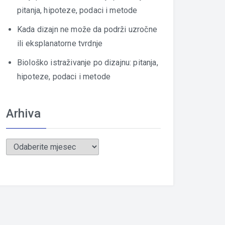
pitanja, hipoteze, podaci i metode
Kada dizajn ne može da podrži uzročne
ili eksplanatorne tvrdnje
Biološko istraživanje po dizajnu: pitanja,
hipoteze, podaci i metode
Arhiva
Arhiva