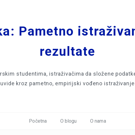
a: Pametno istraživa
rezultate
skim studentima, istraživačima da složene podatke 
uvide kroz pametno, empirijski vođeno istraživanje
Početna
O blogu
O nama