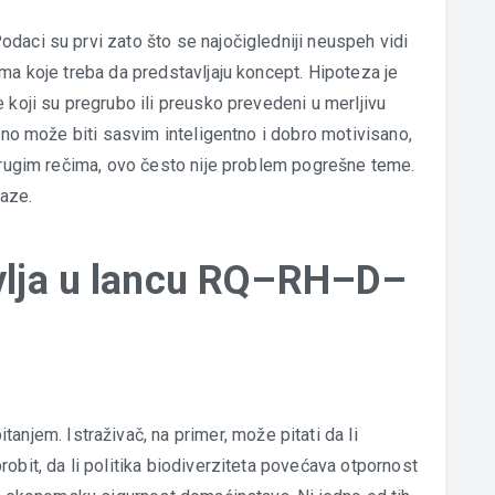
Podaci su prvi zato što se najočigledniji neuspeh vidi
ma koje treba da predstavljaju koncept. Hipoteza je
 koji su pregrubo ili preusko prevedeni u merljivu
 ono može biti sasvim inteligentno i dobro motivisano,
 Drugim rečima, ovo često nije problem pogrešne teme.
aze.
avlja u lancu RQ–RH–D–
tanjem. Istraživač, na primer, može pitati da li
obit, da li politika biodiverziteta povećava otpornost