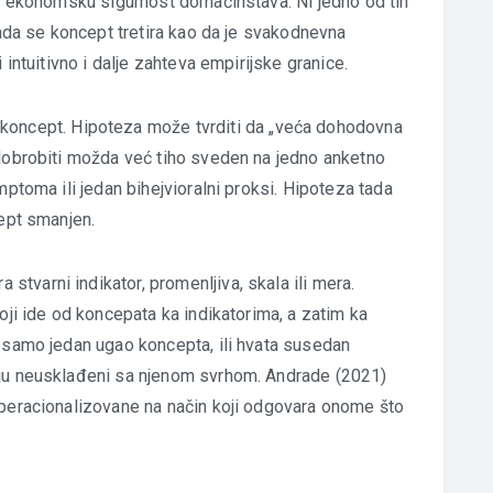
uje ekonomsku sigurnost domaćinstava. Ni jedno od tih
 kada se koncept tretira kao da je svakodnevna
 intuitivno i dalje zahteva empirijske granice.
 koncept. Hipoteza može tvrditi da „veća dohodovna
 dobrobiti možda već tiho sveden na jedno anketno
mptoma ili jedan bihejvioralni proksi. Hipoteza tada
cept smanjen.
ra stvarni indikator, promenljiva, skala ili mera.
koji ide od koncepata ka indikatorima, a zatim ka
a samo jedan ugao koncepta, ili hvata susedan
aju neusklađeni sa njenom svrhom. Andrade (2021)
operacionalizovane na način koji odgovara onome što