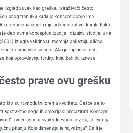
ne izgleda uvek kao greška. Istraživači često
šen onog trenutka kada je koncept dobio ime i
 Ali operacionalizacija nije administrativni korak. Kako
 je deo same konceptualizacije i dizajna studije, a ne
 (2001) iz ugla validnosti merenja pokazuju slično:
vezani odbranjivim lancem. Ako je taj lanac slab,
e koji opravdavaju tvrdnju koju želi da iznese.
i često prave ovu grešku
ato što su ravnodušni prema kvalitetu. Češće se to
i apstraktno nego ih empirijski precizirati. Koncept
njivost“ zvuči jasno u svakodnevnom jeziku, ali čim ga
ljučna pitanja. Koja dimenzija je najvažnija? Da li je