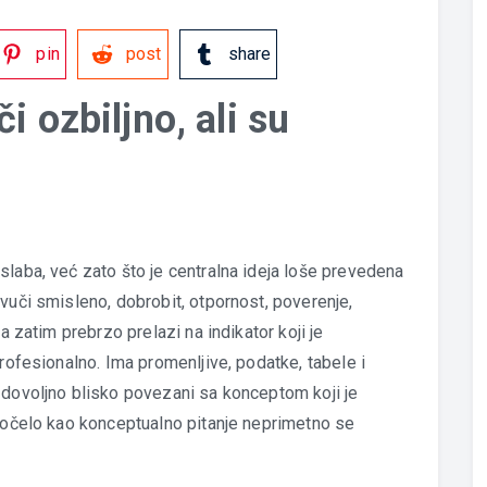
pin
post
share
i ozbiljno, ali su
slaba, već zato što je centralna ideja loše prevedena
vuči smisleno, dobrobit, otpornost, poverenje,
a zatim prebrzo prelazi na indikator koji je
profesionalno. Ima promenljive, podatke, tabele i
 dovoljno blisko povezani sa konceptom koji je
 počelo kao konceptualno pitanje neprimetno se