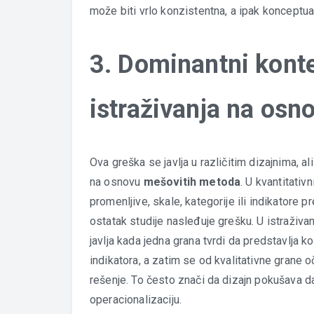
može biti vrlo konzistentna, a ipak konceptu
3. Dominantni konte
istraživanja na os
Ova greška se javlja u različitim dizajnima, al
na osnovu
mešovitih metoda
. U kvantitati
promenljive, skale, kategorije ili indikatore p
ostatak studije nasleđuje grešku. U istraživ
javlja kada jedna grana tvrdi da predstavlja k
indikatora, a zatim se od kvalitativne grane 
rešenje. To često znači da dizajn pokušava 
operacionalizaciju.