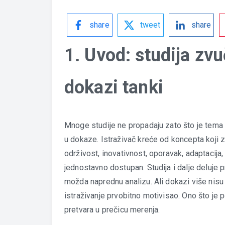
share
tweet
share
1. Uvod: studija zvuč
dokazi tanki
Mnoge studije ne propadaju zato što je tema 
u dokaze. Istraživač kreće od koncepta koji z
održivost, inovativnost, oporavak, adaptacija, 
jednostavno dostupan. Studija i dalje deluje 
možda naprednu analizu. Ali dokazi više nisu
istraživanje prvobitno motivisao. Ono što je
pretvara u prečicu merenja.