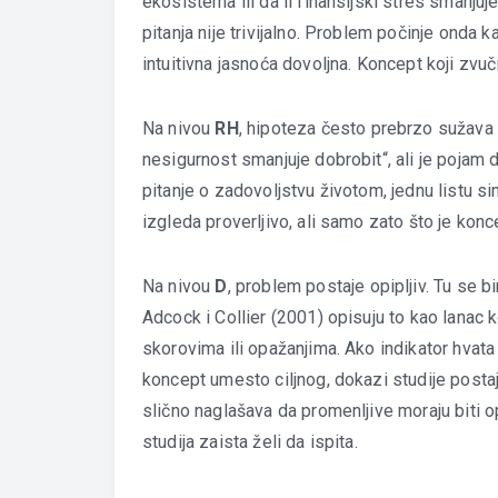
ekosistema ili da li finansijski stres smanj
pitanja nije trivijalno. Problem počinje onda
intuitivna jasnoća dovoljna. Koncept koji zvuči
Na nivou
RH
, hipoteza često prebrzo sužava
nesigurnost smanjuje dobrobit“, ali je pojam
pitanje o zadovoljstvu životom, jednu listu si
izgleda proverljivo, ali samo zato što je kon
Na nivou
D
, problem postaje opipljiv. Tu se bi
Adcock i Collier (2001) opisuju to kao lanac 
skorovima ili opažanjima. Ako indikator hvat
koncept umesto ciljnog, dokazi studije post
slično naglašava da promenljive moraju biti 
studija zaista želi da ispita.