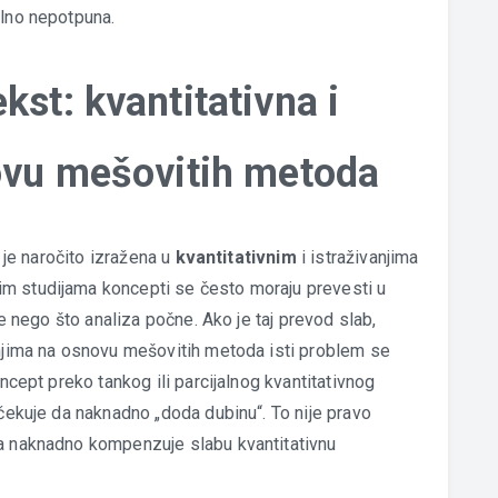
alno nepotpuna.
kst: kvantitativna i
novu mešovitih metoda
i je naročito izražena u
kvantitativnim
i istraživanjima
vnim studijama koncepti se često moraju prevesti u
re nego što analiza počne. Ako je taj prevod slab,
anjima na osnovu mešovitih metoda isti problem se
oncept preko tankog ili parcijalnog kvantitativnog
očekuje da naknadno „doda dubinu“. To nije pravo
da naknadno kompenzuje slabu kvantitativnu