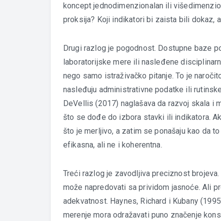
koncept jednodimenzionalan ili višedimenzio
proksija? Koji indikatori bi zaista bili dokaz, 
Drugi razlog je pogodnost. Dostupne baze po
laboratorijske mere ili nasleđene disciplinar
nego samo istraživačko pitanje. To je naročit
nasleđuju administrativne podatke ili rutinske
DeVellis (2017) naglašava da razvoj skala i
što se dođe do izbora stavki ili indikatora. A
što je merljivo, a zatim se ponašaju kao da to
efikasna, ali ne i koherentna.
Treći razlog je zavodljiva preciznost brojeva
može napredovati sa prividom jasnoće. Ali pr
adekvatnost. Haynes, Richard i Kubany (1995)
merenje mora odražavati puno značenje kons