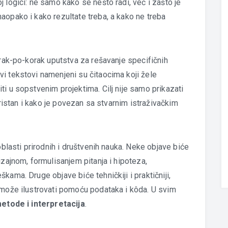
 logici: ne samo kako se nešto radi, već i zašto je
aopako i kako rezultate treba, a kako ne treba
orak-po-korak uputstva za rešavanje specifičnih
kvi tekstovi namenjeni su čitaocima koji žele
i u sopstvenim projektima. Cilj nije samo prikazati
koristan i kako je povezan sa stvarnim istraživačkim
oblasti prirodnih i društvenih nauka. Neke objave biće
izajnom, formulisanjem pitanja i hipoteza,
kama. Druge objave biće tehničkiji i praktičniji,
 može ilustrovati pomoću podataka i kôda. U svim
etode i interpretacija
.