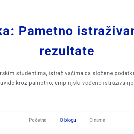
a: Pametno istraživa
rezultate
skim studentima, istraživačima da složene podatke 
uvide kroz pametno, empirijski vođeno istraživanje
Početna
O blogu
O nama