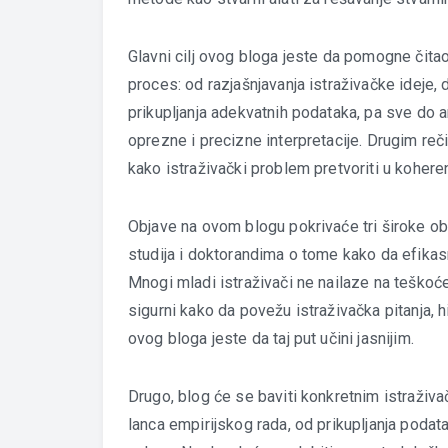
Glavni cilj ovog bloga jeste da pomogne čitao
proces: od razjašnjavanja istraživačke ideje
prikupljanja adekvatnih podataka, pa sve do an
oprezne i precizne interpretacije. Drugim reč
kako istraživački problem pretvoriti u koheren
Objave na ovom blogu pokrivaće tri široke ob
studija i doktorandima o tome kako da efika
Mnogi mladi istraživači ne nailaze na teškoće
sigurni kako da povežu istraživačka pitanja, 
ovog bloga jeste da taj put učini jasnijim.
Drugo, blog će se baviti konkretnim istraživ
lanca empirijskog rada, od prikupljanja podata