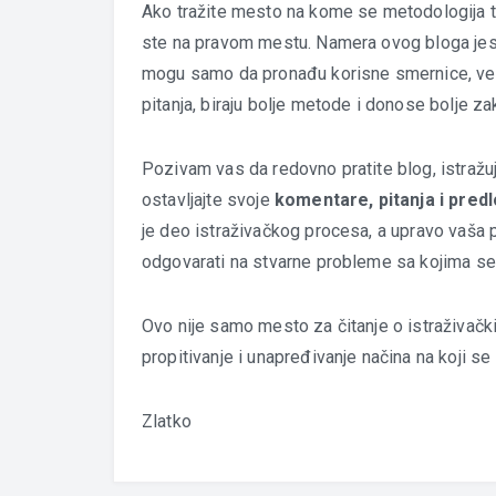
Ako tražite mesto na kome se metodologija tret
ste na pravom mestu. Namera ovog bloga jest
mogu samo da pronađu korisne smernice, već 
pitanja, biraju bolje metode i donose bolje za
Pozivam vas da redovno pratite blog, istražuj
ostavljajte svoje
komentare, pitanja i pred
je deo istraživačkog procesa, a upravo vaša p
odgovarati na stvarne probleme sa kojima se s
Ovo nije samo mesto za čitanje o istraživačk
propitivanje i unapređivanje načina na koji se 
Zlatko