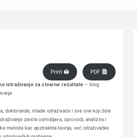
Print 🖨
PDF
o istraživanje za stvarne rezultate
— blog
ivanja.
a, doktorande, mlade istraživače i sve one koji žele
raživanje zaista osmišljava, sprovodi, analizira i
čke metode kao apstraktna teorija, već istraživačke
h istraživačkih problema.