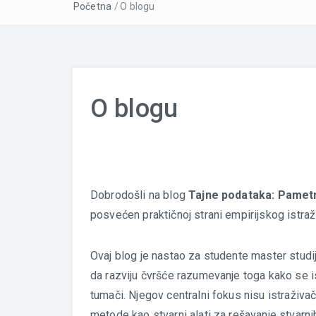
Početna
/
O blogu
O blogu
Dobrodošli na blog
Tajne podataka: Pametn
posvećen praktičnoj strani empirijskog istraž
Ovaj blog je nastao za studente master studij
da razviju čvršće razumevanje toga kako se ist
tumači. Njegov centralni fokus nisu istraživa
metode kao stvarni alati za rešavanje stvarni