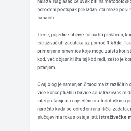
nalaza. Naglasak će uvek biti na metodološkoj
određeni postupak prikladan, šta može poći n
tumačiti.
Treće, pojedine objave će nuditi praktična, k
istraživačkih zadataka uz pomoć
R kôda
. Ta
primenjene smernice koje mogu zaista koristit
kod, već objasniti šta taj kôd radi, zašto je 
pitanjem.
Ovaj blog je namenjen čitaocima iz različitih 
više konceptualni i baviće se istraživačkim d
interpretacijom i najčešćim metodološkim greš
naročito kada se određeni analitički zadatak
slučajevima fokus ostaje isti:
istraživačke m