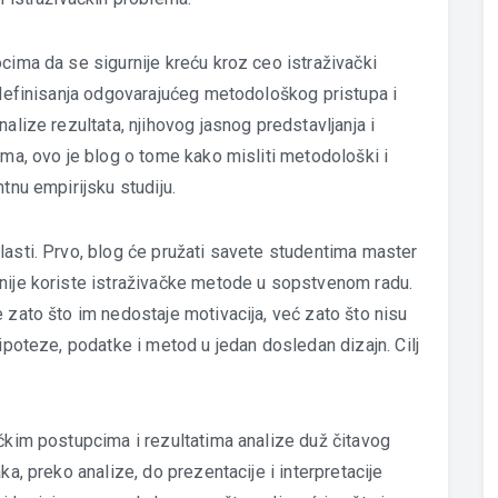
cima da se sigurnije kreću kroz ceo istraživački
, definisanja odgovarajućeg metodološkog pristupa i
alize rezultata, njihovog jasnog predstavljanja i
ima, ovo je blog o tome kako misliti metodološki i
tnu empirijsku studiju.
lasti. Prvo, blog će pružati savete studentima master
snije koriste istraživačke metode u sopstvenom radu.
 zato što im nedostaje motivacija, već zato što nisu
hipoteze, podatke i metod u jedan dosledan dizajn. Cilj
ačkim postupcima i rezultatima analize duž čitavog
ka, preko analize, do prezentacije i interpretacije