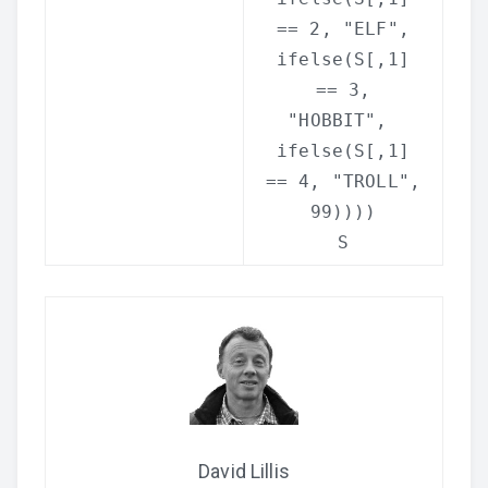
== 2,
"ELF"
,
ifelse
(S[,1]
== 3,
"HOBBIT"
,
ifelse
(S[,1]
== 4,
"TROLL"
,
99))))
S
David Lillis