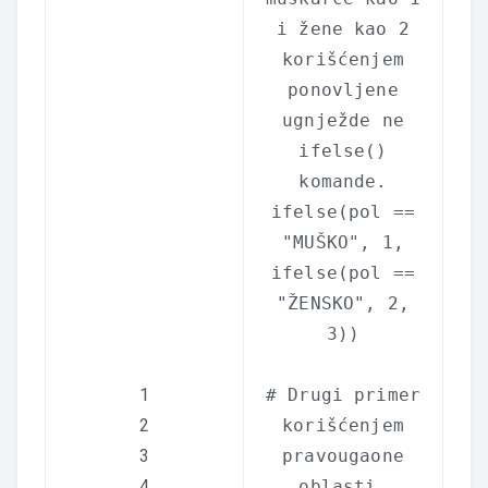
i žene kao 2
korišćenjem
ponovljene
ugnježde ne
ifelse()
komande.
ifelse
(pol ==
"MUŠKO"
, 1,
ifelse
(pol ==
"ŽENSKO"
, 2,
3))
1
# Drugi primer
2
korišćenjem
3
pravougaone
4
oblasti.