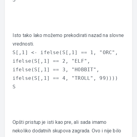
Isto tako lako možemo prekodirati nazad na slovne
vrednosti.
S[,1] <- ifelse(S[,1] == 1, "ORC",
ifelse(S[,1] == 2, "ELF",
ifelse(S[,1] == 3, "HOBBIT",
ifelse(S[,1] == 4, "TROLL", 99))))
S
Opšti pristup je isti kao pre, ali sada imamo
nekoliko dodatnih skupova zagrada. Ovo i nije bilo