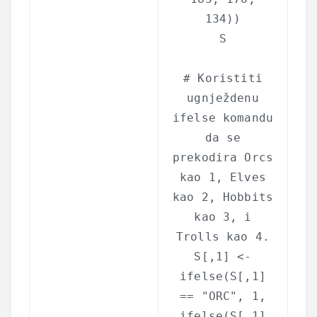
134))
S
# Koristiti
ugnježdenu
ifelse komandu
da se
prekodira Orcs
kao 1, Elves
kao 2, Hobbits
kao 3, i
Trolls kao 4.
S[,1] <-
ifelse
(S[,1]
==
"ORC"
, 1,
ifelse
(S[,1]