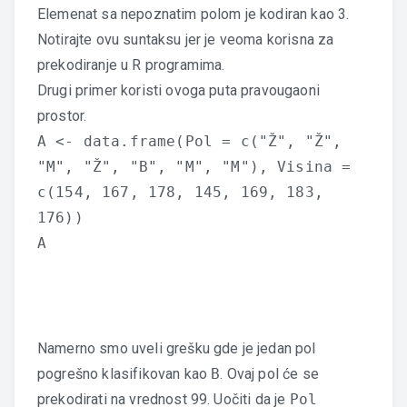
Elemenat sa nepoznatim polom je kodiran kao 3.
Notirajte ovu suntaksu jer je veoma korisna za
prekodiranje u R programima.
Drugi primer koristi ovoga puta pravougaoni
prostor.
A <- data.frame(Pol = c("Ž", "Ž",
"M", "Ž", "B", "M", "M"), Visina =
c(154, 167, 178, 145, 169, 183,
176))
A
Namerno smo uveli grešku gde je jedan pol
pogrešno klasifikovan kao
B
. Ovaj pol će se
prekodirati na vrednost 99. Uočiti da je
Pol