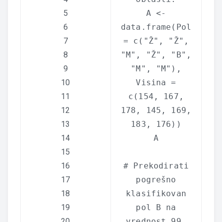
5
A <-
6
data.frame
(Pol
7
=
c
(
"Ž"
,
"Ž"
,
8
"M"
,
"Ž"
,
"B"
,
9
"M"
,
"M"
),
10
Visina =
11
c
(154, 167,
12
178, 145, 169,
13
183, 176))
14
A
15
16
# Prekodirati
17
pogrešno
18
klasifikovan
19
pol B na
20
vrednost 99.