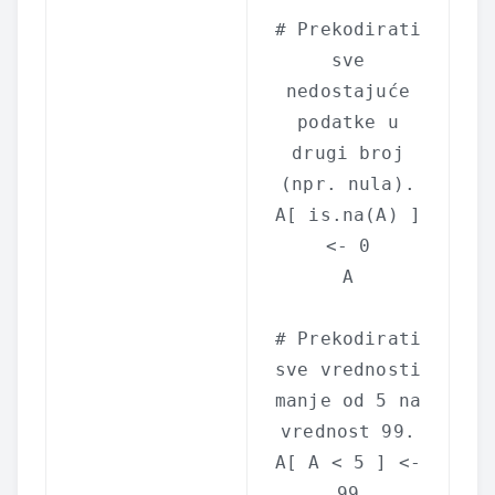
# Prekodirati
sve
nedostajuće
podatke u
drugi broj
(npr. nula).
A[
is.na
(A) ]
<- 0
A
# Prekodirati
sve vrednosti
manje od 5 na
vrednost 99.
A[ A < 5 ] <-
99