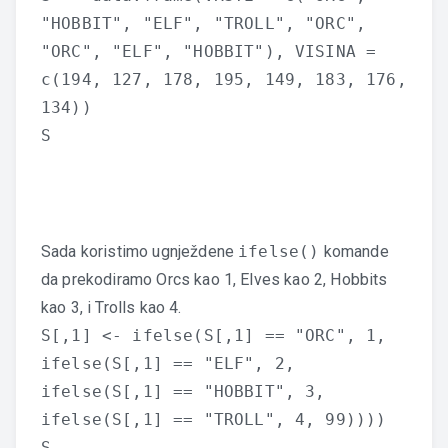
"HOBBIT", "ELF", "TROLL", "ORC",
"ORC", "ELF", "HOBBIT"), VISINA =
c(194, 127, 178, 195, 149, 183, 176,
134))
S
Sada koristimo ugnježdene
ifelse()
komande
da prekodiramo Orcs kao 1, Elves kao 2, Hobbits
kao 3, i Trolls kao 4.
S[,1] <- ifelse(S[,1] == "ORC", 1,
ifelse(S[,1] == "ELF", 2,
ifelse(S[,1] == "HOBBIT", 3,
ifelse(S[,1] == "TROLL", 4, 99))))
S