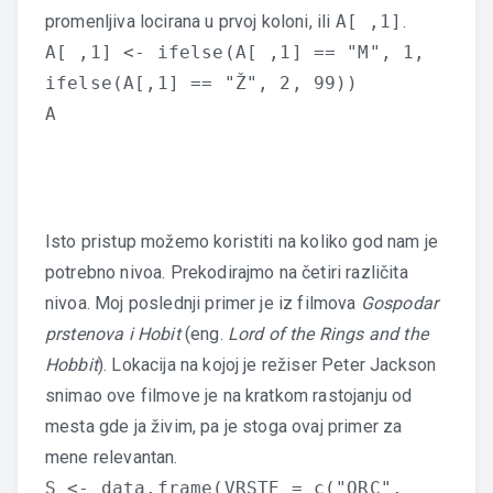
promenljiva locirana u prvoj koloni, ili
A[ ,1]
.
A[ ,1] <- ifelse(A[ ,1] == "M", 1,
ifelse(A[,1] == "Ž", 2, 99))
A
Isto pristup možemo koristiti na koliko god nam je
potrebno nivoa. Prekodirajmo na četiri različita
nivoa. Moj poslednji primer je iz filmova
Gospodar
prstenova i Hobit
(eng.
Lord of the Rings and the
Hobbit
). Lokacija na kojoj je režiser Peter Jackson
snimao ove filmove je na kratkom rastojanju od
mesta gde ja živim, pa je stoga ovaj primer za
mene relevantan.
S <- data.frame(VRSTE = c("ORC",