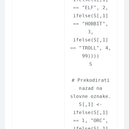
==
"ELF"
, 2,
ifelse
(S[,1]
==
"HOBBIT"
,
3,
ifelse
(S[,1]
==
"TROLL"
, 4,
99))))
S
# Prekodirati
nazad na
slovne oznake.
S[,1] <-
ifelse
(S[,1]
== 1,
"ORC"
,
ifelse
(S[,1]