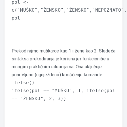
pol <-
c("MUŠKO","ŽENSKO","ŽENSKO","NEPOZNATO",
pol
Prekodirajmo muškarce kao 1 i žene kao 2. Sledeća
sintaksa prekodiranja je korisna jer funkcioniše u
mnogim praktičnim situacijama. Ona uključuje
ponovljeno (ugnježdeno) korišćenje komande
ifelse()
.
ifelse(pol == "MUŠKO", 1, ifelse(pol
== "ŽENSKO", 2, 3))