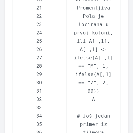
21
Promenljiva
22
Pola je
23
locirana u
24
prvoj koloni,
25
ili A[ ,1].
26
A[ ,1] <-
27
ifelse
(A[ ,1]
28
==
"M"
, 1,
29
ifelse
(A[,1]
30
==
"Ž"
, 2,
31
99))
32
A
33
34
# Još jedan
35
primer iz
36
filmova