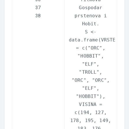
37
Gospodar
38
prstenova i
Hobit.
S <-
data.frame
(VRSTE
=
c
(
"ORC"
,
"HOBBIT"
,
"ELF"
,
"TROLL"
,
"ORC"
,
"ORC"
,
"ELF"
,
"HOBBIT"
),
VISINA =
c
(194, 127,
178, 195, 149,
183, 176,