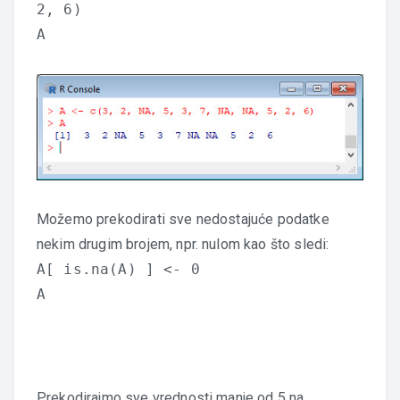
2, 6)
A
Možemo prekodirati sve nedostajuće podatke
nekim drugim brojem, npr. nulom kao što sledi:
A[ is.na(A) ] <- 0
A
Prekodirajmo sve vrednosti manje od 5 na