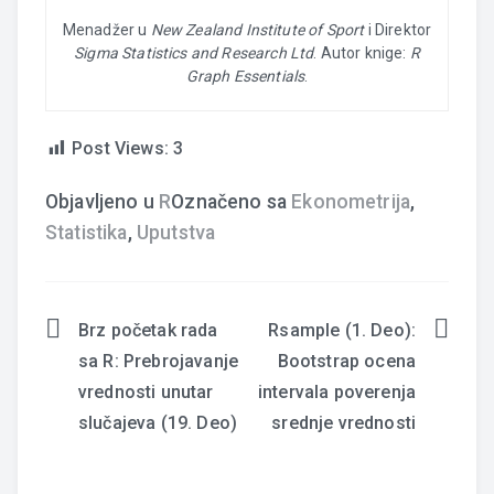
Menadžer u
New Zealand Institute of Sport
i Direktor
Sigma Statistics and Research Ltd
. Autor knige:
R
Graph Essentials
.
Post Views:
3
Objavljeno u
R
Označeno sa
Ekonometrija
,
Statistika
,
Uputstva
Brz početak rada
Rsample (1. Deo):
Navigacija
sa R: Prebrojavanje
Bootstrap ocena
članaka
vrednosti unutar
intervala poverenja
slučajeva (19. Deo)
srednje vrednosti