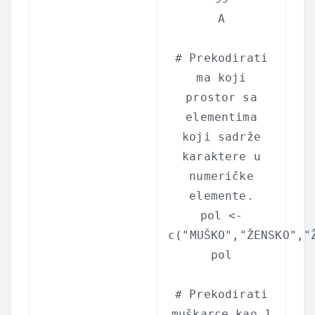
A
# Prekodirati
ma koji
prostor sa
elementima
koji sadrže
karaktere u
numeričke
elemente.
pol <-
c
(
"MUŠKO"
,
"ŽENSKO"
,
"
pol
# Prekodirati
muškarce kao 1