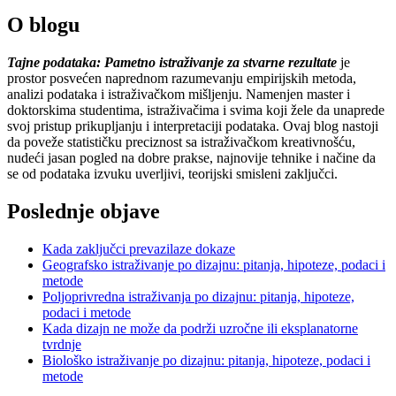
O blogu
Tajne podataka: Pametno istraživanje za stvarne rezultate
je
prostor posvećen naprednom razumevanju empirijskih metoda,
analizi podataka i istraživačkom mišljenju. Namenjen master i
doktorskima studentima, istraživačima i svima koji žele da unaprede
svoj pristup prikupljanju i interpretaciji podataka. Ovaj blog nastoji
da poveže statističku preciznost sa istraživačkom kreativnošću,
nudeći jasan pogled na dobre prakse, najnovije tehnike i načine da
se od podataka izvuku uverljivi, teorijski smisleni zaključci.
Poslednje objave
Kada zaključci prevazilaze dokaze
Geografsko istraživanje po dizajnu: pitanja, hipoteze, podaci i
metode
Poljoprivredna istraživanja po dizajnu: pitanja, hipoteze,
podaci i metode
Kada dizajn ne može da podrži uzročne ili eksplanatorne
tvrdnje
Biološko istraživanje po dizajnu: pitanja, hipoteze, podaci i
metode