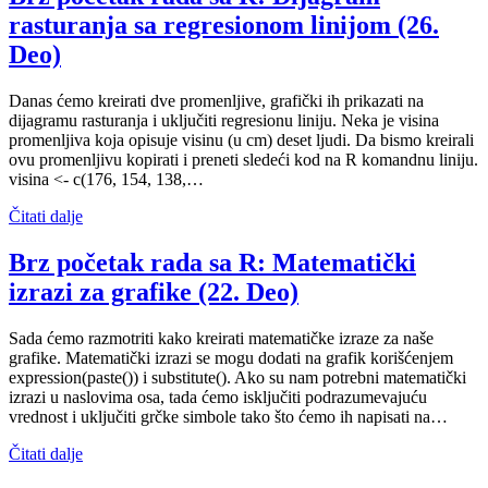
rasturanja sa regresionom linijom (26.
Deo)
Danas ćemo kreirati dve promenljive, grafički ih prikazati na
dijagramu rasturanja i uključiti regresionu liniju. Neka je visina
promenljiva koja opisuje visinu (u cm) deset ljudi. Da bismo kreirali
ovu promenljivu kopirati i preneti sledeći kod na R komandnu liniju.
visina <- c(176, 154, 138,…
Čitati dalje
Brz početak rada sa R: Matematički
izrazi za grafike (22. Deo)
Sada ćemo razmotriti kako kreirati matematičke izraze za naše
grafike. Matematički izrazi se mogu dodati na grafik korišćenjem
expression(paste()) i substitute(). Ako su nam potrebni matematički
izrazi u naslovima osa, tada ćemo isključiti podrazumevajuću
vrednost i uključiti grčke simbole tako što ćemo ih napisati na…
Čitati dalje