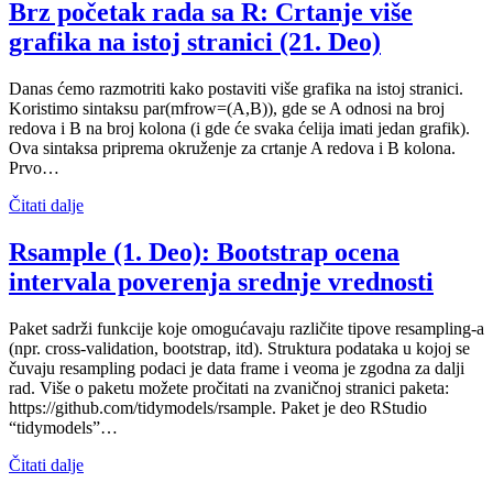
Brz početak rada sa R: Crtanje više
grafika na istoj stranici (21. Deo)
Danas ćemo razmotriti kako postaviti više grafika na istoj stranici.
Koristimo sintaksu par(mfrow=(A,B)), gde se A odnosi na broj
redova i B na broj kolona (i gde će svaka ćelija imati jedan grafik).
Ova sintaksa priprema okruženje za crtanje A redova i B kolona.
Prvo…
Čitati dalje
Rsample (1. Deo): Bootstrap ocena
intervala poverenja srednje vrednosti
Paket sadrži funkcije koje omogućavaju različite tipove resampling-a
(npr. cross-validation, bootstrap, itd). Struktura podataka u kojoj se
čuvaju resampling podaci je data frame i veoma je zgodna za dalji
rad. Više o paketu možete pročitati na zvaničnoj stranici paketa:
https://github.com/tidymodels/rsample. Paket je deo RStudio
“tidymodels”…
Čitati dalje