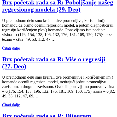
Brz početak rada sa R: Poboljšanje našeg
regresionog modela (29. Deo)
U prethodnom delu smo kreirali dve promenljive, koristili lm()
komandu da bismo ocenili regresioni model, a potom diagnosticirali
regresiju korišćenjem plot() komande. Ponavljamo iste podatke.
visina = c(176, 154, 138, 196, 132, 176, 181, 169, 150, 175)<br />
težina = c(82, 49, 53, 112, 47,…
Čitati dalje
Brz početak rada sa R: Više o regresiji
(27. Deo)
U prethodnom delu smo kreirali dve promenljive i korišćenjem lm()
komande ocenili regresioni model, tretirajući jednu promenljivu
zavisnom, a drugu nezavisnom. Ovde ih ponavljamo ponovo. visina
= c(176, 154, 138, 196, 132, 176, 181, 169, 150, 175) težina = c(82,
49, 53, 112, 47, 69,…
Čitati dalje
Brz početak rada sa R: Dijagram