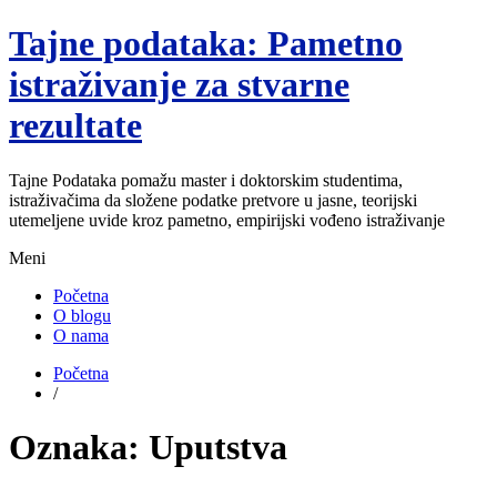
Tajne podataka: Pametno
istraživanje za stvarne
rezultate
Tajne Podataka pomažu master i doktorskim studentima,
istraživačima da složene podatke pretvore u jasne, teorijski
utemeljene uvide kroz pametno, empirijski vođeno istraživanje
Meni
Početna
O blogu
O nama
Početna
/
Oznaka:
Uputstva