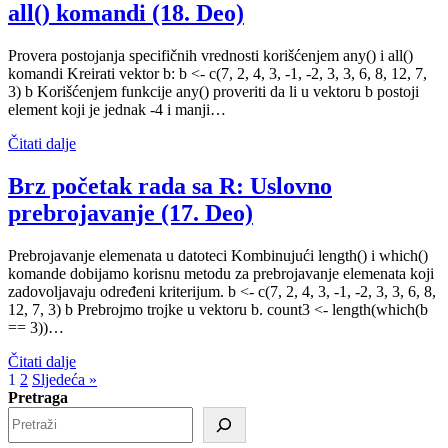
all() komandi (18. Deo)
Provera postojanja specifičnih vrednosti korišćenjem any() i all()
komandi Kreirati vektor b: b <- c(7, 2, 4, 3, -1, -2, 3, 3, 6, 8, 12, 7,
3) b Korišćenjem funkcije any() proveriti da li u vektoru b postoji
element koji je jednak -4 i manji…
Čitati dalje
Brz početak rada sa R: Uslovno
prebrojavanje (17. Deo)
Prebrojavanje elemenata u datoteci Kombinujući length() i which()
komande dobijamo korisnu metodu za prebrojavanje elemenata koji
zadovoljavaju određeni kriterijum. b <- c(7, 2, 4, 3, -1, -2, 3, 3, 6, 8,
12, 7, 3) b Prebrojmo trojke u vektoru b. count3 <- length(which(b
== 3))…
Čitati dalje
1
2
Sljedeća »
Pretraga