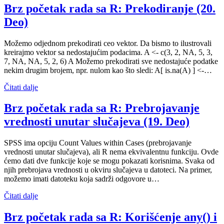
Brz početak rada sa R: Prekodiranje (20.
Deo)
Možemo odjednom prekodirati ceo vektor. Da bismo to ilustrovali
kreirajmo vektor sa nedostajućim podacima. A <- c(3, 2, NA, 5, 3,
7, NA, NA, 5, 2, 6) A Možemo prekodirati sve nedostajuće podatke
nekim drugim brojem, npr. nulom kao što sledi: A[ is.na(A) ] <-…
Čitati dalje
Brz početak rada sa R: Prebrojavanje
vrednosti unutar slučajeva (19. Deo)
SPSS ima opciju Count Values within Cases (prebrojavanje
vrednosti unutar slučajeva), ali R nema ekvivalentnu funkciju. Ovde
ćemo dati dve funkcije koje se mogu pokazati korisnima. Svaka od
njih prebrojava vrednosti u okviru slučajeva u datoteci. Na primer,
možemo imati datoteku koja sadrži odgovore u…
Čitati dalje
Brz početak rada sa R: Korišćenje any() i