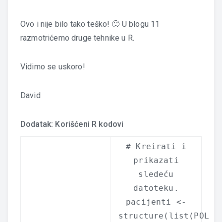
Ovo i nije bilo tako teško! 🙂 U blogu 11
razmotrićemo druge tehnike u R.
Vidimo se uskoro!
David
Dodatak: Korišćeni R kodovi
# Kreirati i
prikazati
sledeću
datoteku.
pacijenti <-
structure
(
list
(POL