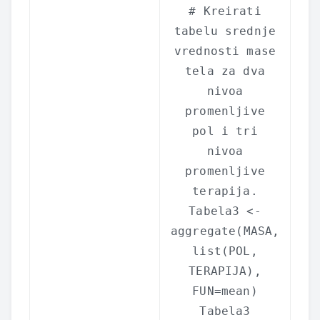
# Kreirati
tabelu srednje
vrednosti mase
tela za dva
nivoa
promenljive
pol i tri
nivoa
promenljive
terapija.
Tabela3 <-
aggregate
(MASA,
list
(POL,
TERAPIJA),
FUN=mean)
Tabela3