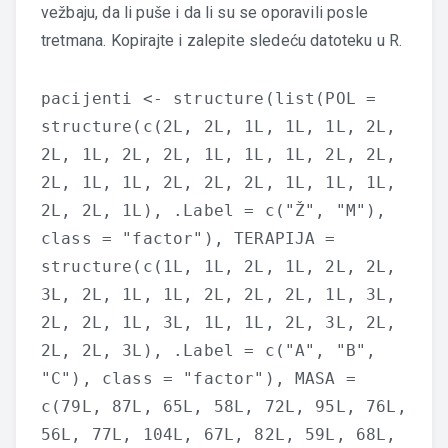
vežbaju, da li puše i da li su se oporavili posle
tretmana. Kopirajte i zalepite sledeću datoteku u R.
pacijenti <- structure(list(POL =
structure(c(2L, 2L, 1L, 1L, 1L, 2L,
2L, 1L, 2L, 2L, 1L, 1L, 1L, 2L, 2L,
2L, 1L, 1L, 2L, 2L, 2L, 1L, 1L, 1L,
2L, 2L, 1L), .Label = c("Ž", "M"),
class = "factor"), TERAPIJA =
structure(c(1L, 1L, 2L, 1L, 2L, 2L,
3L, 2L, 1L, 1L, 2L, 2L, 2L, 1L, 3L,
2L, 2L, 1L, 3L, 1L, 1L, 2L, 3L, 2L,
2L, 2L, 3L), .Label = c("A", "B",
"C"), class = "factor"), MASA =
c(79L, 87L, 65L, 58L, 72L, 95L, 76L,
56L, 77L, 104L, 67L, 82L, 59L, 68L,