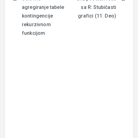
Navigacija
agregiranje tabele
sa R: Stubičasti
članaka
kontingencije
grafici (11. Deo)
rekurzivnom
funkcijom