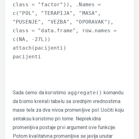
class = "factor")), .Names =
c("POL", "TERAPIJA", "MASA",
"PUSENJE", "VEZBA", "OPORAVAK"),
class = "data.frame", row.names =
c(NA, -27L))
attach(pacijenti)
pacijenti
Sada ćemo da koristimo
aggregate()
komandu
da bismo kreirali tabelu sa srednjim vrednostima
mase tela za dva nivoa promenljive pol. Uočiti koju
sintaksu koristimo pri tome. Neprekidna
promenljiva postaje prvi argument ove funkcije.
Potom kvalitatvna promenljiva se javlja unutar