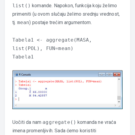
list()
komande. Napokon, funkcija koju želimo
primeniti (u ovom slučaju želimo srednju vrednost,
tj.
mean
) postaje trećim argumentom.
Tabela1 <- aggregate(MASA,
list(POL), FUN=mean)
Tabela1
Uočiti da nam
aggregate()
komanda ne vraća
imena promenljivih. Sada ćemo koristiti