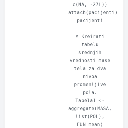
c
(
NA
, -27L))
attach
(pacijenti)
pacijenti
# Kreirati
tabelu
srednjih
vrednosti mase
tela za dva
nivoa
promenljive
pola.
Tabela1 <-
aggregate
(MASA,
list
(POL),
FUN=mean)