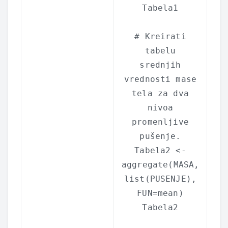
Tabela1
# Kreirati
tabelu
srednjih
vrednosti mase
tela za dva
nivoa
promenljive
pušenje.
Tabela2 <-
aggregate
(MASA,
list
(PUSENJE),
FUN=mean)
Tabela2