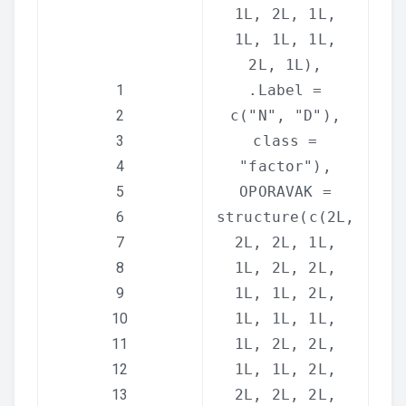
1L, 2L, 1L,
1L, 1L, 1L,
2L, 1L),
1
.Label =
2
c
(
"N"
,
"D"
),
3
class =
4
"factor"
),
5
OPORAVAK =
6
structure
(
c
(2L,
7
2L, 2L, 1L,
8
1L, 2L, 2L,
9
1L, 1L, 2L,
10
1L, 1L, 1L,
11
1L, 2L, 2L,
12
1L, 1L, 2L,
13
2L, 2L, 2L,