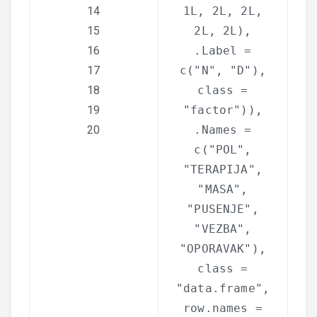
14
1L, 2L, 2L,
15
2L, 2L),
16
.Label =
17
c
(
"N"
,
"D"
),
18
class =
19
"factor"
)),
20
.Names =
c
(
"POL"
,
"TERAPIJA"
,
"MASA"
,
"PUSENJE"
,
"VEZBA"
,
"OPORAVAK"
),
class =
"data.frame"
,
row.names =