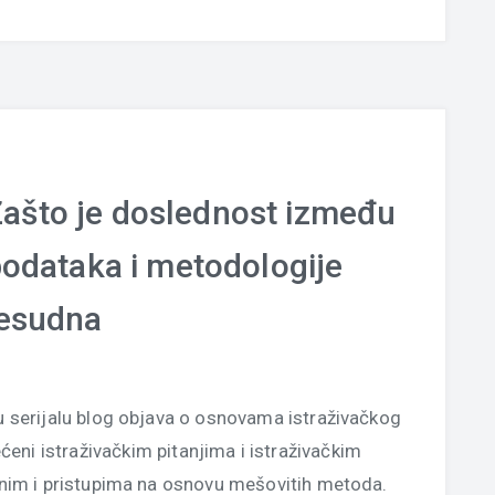
 Zašto je doslednost između
 podataka i metodologije
esudna
 u serijalu blog objava o osnovama istraživačkog
ećeni istraživačkim pitanjima i istraživačkim
ivnim i pristupima na osnovu mešovitih metoda.