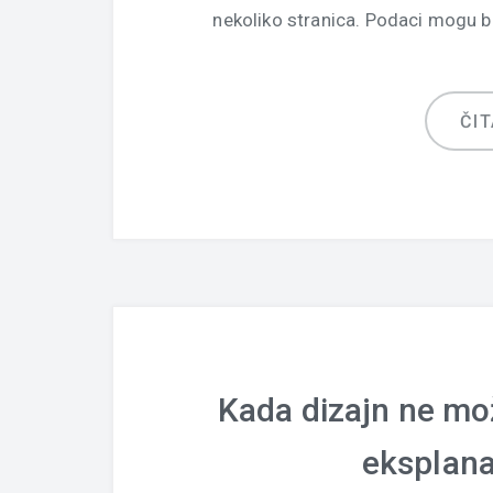
nekoliko stranica. Podaci mogu bi
ČIT
Kada dizajn ne mož
eksplana