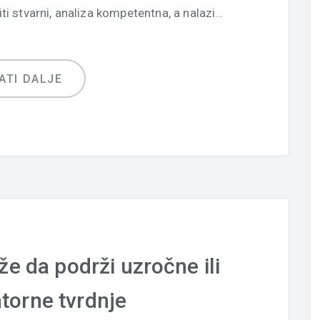
ti stvarni, analiza kompetentna, a nalazi…
ATI DALJE
e da podrži uzročne ili
torne tvrdnje