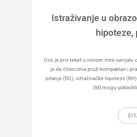
Istraživanje u obrazo
hipoteze,
Ovo je prvi tekst u novom mini-serijalu 
je da čitaocima pruži kompaktan i pra
pitanja (RQ), istraživačke hipoteze (RH)
(M) mogu uskladiti
ČIT