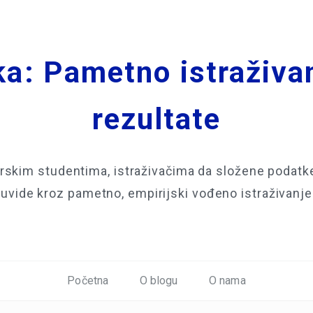
a: Pametno istraživa
rezultate
skim studentima, istraživačima da složene podatke 
uvide kroz pametno, empirijski vođeno istraživanje
Početna
O blogu
O nama