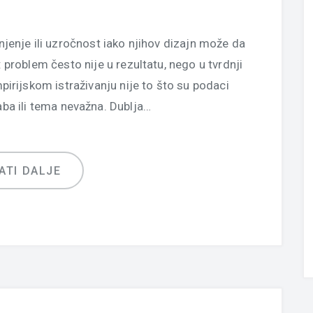
enje ili uzročnost iako njihov dizajn može da
problem često nije u rezultatu, nego u tvrdnji
irijskom istraživanju nije to što su podaci
laba ili tema nevažna. Dublja…
ATI DALJE