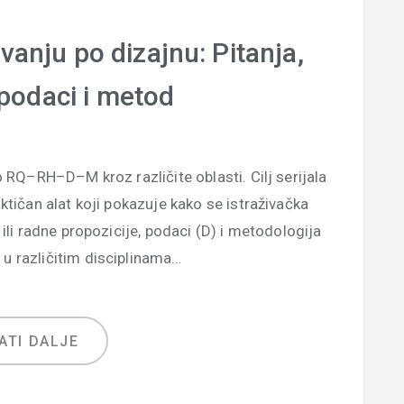
vanju po dizajnu: Pitanja,
 podaci i metod
o RQ–RH–D–M kroz različite oblasti. Cilj serijala
ktičan alat koji pokazuje kako se istraživačka
 ili radne propozicije, podaci (D) i metodologija
 u različitim disciplinama…
ATI DALJE