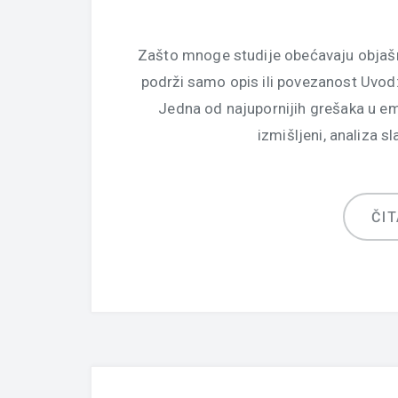
Zašto mnoge studije obećavaju objašnj
podrži samo opis ili povezanost Uvod: 
Jedna od najupornijih grešaka u emp
izmišljeni, analiza s
ČIT