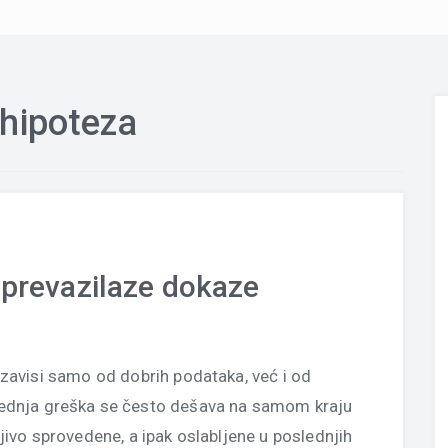
 hipoteza
 prevazilaze dokaze
zavisi samo od dobrih podataka, već i od
slednja greška se često dešava na samom kraju
jivo sprovedene, a ipak oslabljene u poslednjih