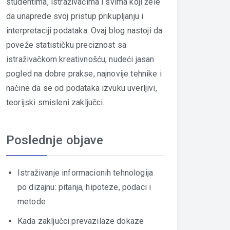
studentima, istraživačima i svima koji žele
da unaprede svoj pristup prikupljanju i
interpretaciji podataka. Ovaj blog nastoji da
poveže statističku preciznost sa
istraživačkom kreativnošću, nudeći jasan
pogled na dobre prakse, najnovije tehnike i
načine da se od podataka izvuku uverljivi,
teorijski smisleni zaključci.
Poslednje objave
Istraživanje informacionih tehnologija
po dizajnu: pitanja, hipoteze, podaci i
metode
Kada zaključci prevazilaze dokaze