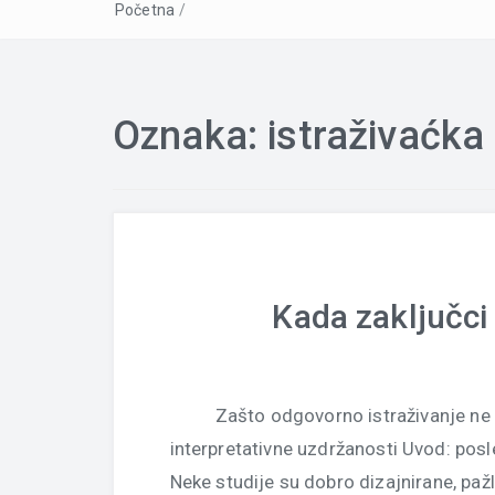
Početna
/
Oznaka:
istraživaćka
Kada zaključci
Zašto odgovorno istraživanje ne 
interpretativne uzdržanosti Uvod: po
Neke studije su dobro dizajnirane, pažl