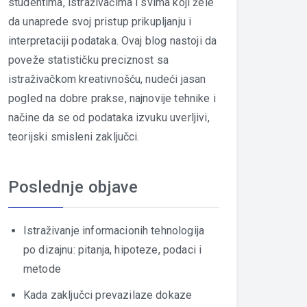
studentima, istraživačima i svima koji žele
da unaprede svoj pristup prikupljanju i
interpretaciji podataka. Ovaj blog nastoji da
poveže statističku preciznost sa
istraživačkom kreativnošću, nudeći jasan
pogled na dobre prakse, najnovije tehnike i
načine da se od podataka izvuku uverljivi,
teorijski smisleni zaključci.
Poslednje objave
Istraživanje informacionih tehnologija
po dizajnu: pitanja, hipoteze, podaci i
metode
Kada zaključci prevazilaze dokaze