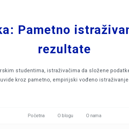
a: Pametno istraživa
rezultate
skim studentima, istraživačima da složene podatke 
uvide kroz pametno, empirijski vođeno istraživanje
Početna
O blogu
O nama